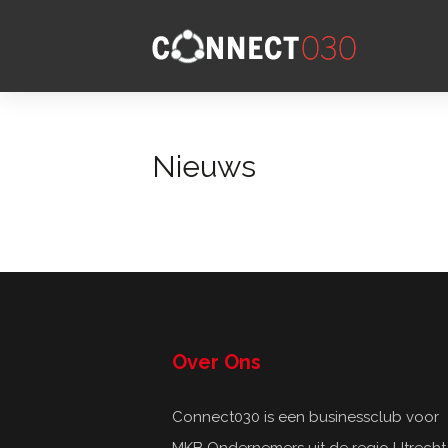
Nieuws
Over Ons
Connect030 is een businessclub voor