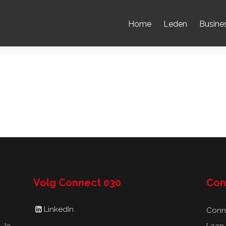
Home
Leden
Busine
Volg Connect 030
Con
LinkedIn
Conn