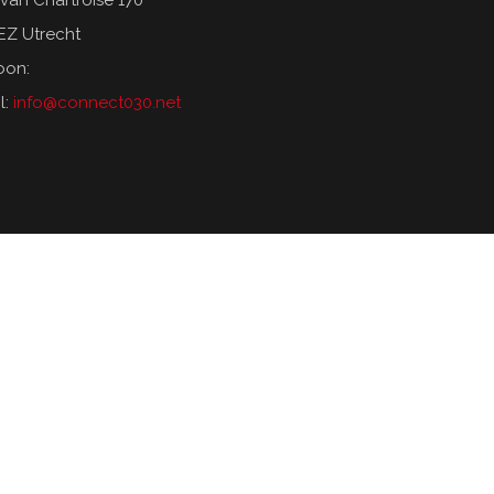
van Chartroise 170
EZ Utrecht
oon:
l:
info@connect030.net