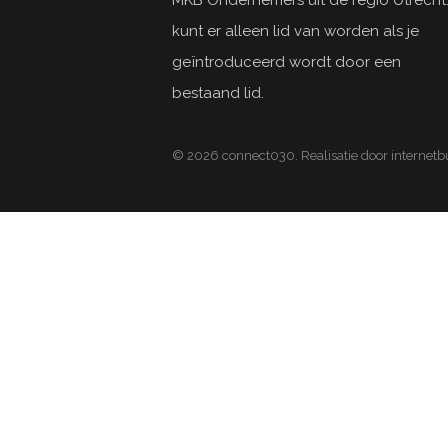
MKB Ondernemers uit de regio Utrecht.
kunt er alleen lid van worden als je
geïntroduceerd wordt door een
bestaand lid.
© 2026 connect030. Realisatie door internet