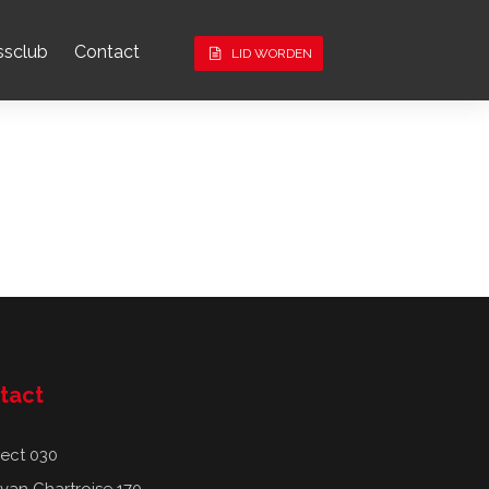
ssclub
Contact
LID WORDEN
tact
ect 030